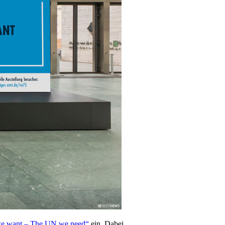
 we want – The UN we need“
ein. Dabei