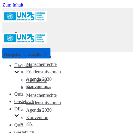
Zum Inhalt
Übersicht
Geschichte
Navigation umschalten
Navigation umschalten
Sicherheitsrat
Menschenrechte
Übersicht
Friedensmissionen
Agenda 2030
Geschichte
Konvention
Sicherheitsrat
Quiz
Menschenrechte
Gästebuch
Friedensmissionen
DE
Agenda 2030
Konvention
EN
Quiz
Gästebuch